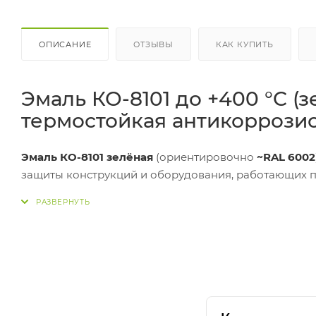
ОПИСАНИЕ
ОТЗЫВЫ
КАК КУПИТЬ
Эмаль КО-8101 до +400 °C (
термостойкая антикоррозио
Эмаль КО-8101 зелёная
(ориентировочно
~RAL 6002
защиты конструкций и оборудования, работающих п
эксплуатацию
до +400 °C
, обладает
антикоррозийн
способами (кисть, валик, краскопульт, безвоздушны
визуального разделения трубопроводов/узлов на п
После термовоздействия покрытие выдерживает воз
нефтепродукты
,
соли
(после термозакалки).
Важно:
в названии указан рабочий режим
до +400 °