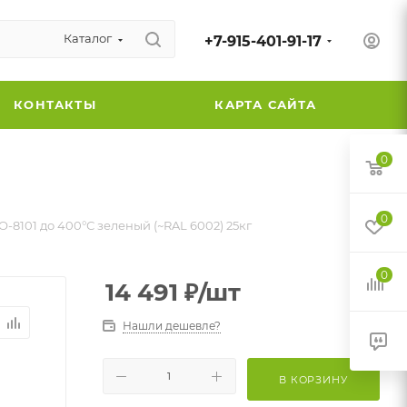
Каталог
+7-915-401-91-17
КОНТАКТЫ
КАРТА САЙТА
0
0
О-8101 до 400°С зеленый (~RAL 6002) 25кг
0
14 491
₽
/шт
Нашли дешевле?
В КОРЗИНУ