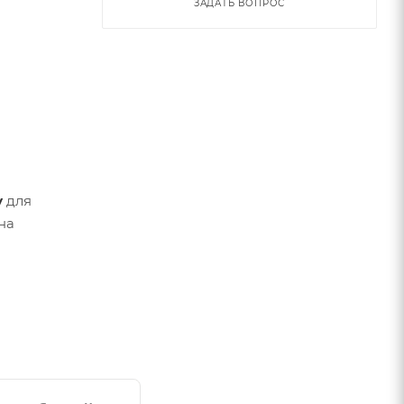
ЗАДАТЬ ВОПРОС
у
для
на
и
 и
райте по