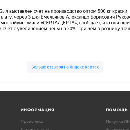
остойкая антикоррозионная эмаль по металлу
окомпонентная)
ный (ориентировочно ~ RAL 6002)
исании: −60…+700 °C; в названии варианта: рабочий режи
 °C
ральное масло, нефтепродукты, соли (после термозакалк
0 до +40 °C
нут при +20 °C
сяцев со дня изготовления (−30…+40 °C)
ИНФОРМАЦИЯ
ПОМОЩЬ
Прайс-лист
Покупка Л
Каталог цветов
Условия оп