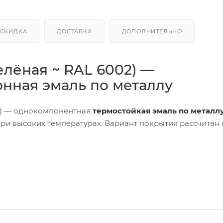
СКИДКА
ДОСТАВКА
ДОПОЛНИТЕЛЬНО
зелёная ~ RAL 6002) —
нная эмаль по металлу
) — однокомпонентная
термостойкая эмаль по металл
ри высоких температурах. Вариант покрытия рассчитан 
ыми свойствами
, быстро сохнет и наносится различным
й метод). Зелёный цвет часто используют для маркировки
ромышленных объектах.
действие агрессивных факторов:
минеральное масло
,
C
для зелёного варианта. Рекомендуемую толщину выби