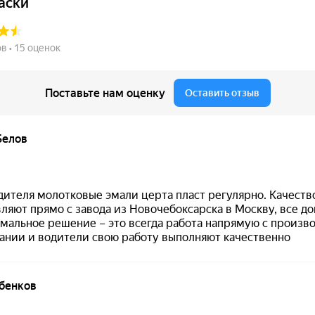
«Толщина покрытия»).
и
·
Нанесение
·
Толщина покрытия
·
Внешний вид
·
Прим
елёная)
ческих поверхностей (рабочий режим до +400 °C).
ии при эксплуатации.
акалки): минеральное масло, нефтепродукты, соли.
 смешивания компонентов.
красить в 1 слой толщиной от 30 мкм.
+20 °C.
лик, распыление, безвоздушный метод.
не требуется (по данным описания).