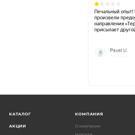
Характеристики
Терм
Тип материала
(одн
Цвет
Зелё
Антикоррозийность
Да
в оп
Температурная стойкость
+400
Стойкость к агрессивным факторам
мине
Температура нанесения
от −3
Сушка «на отлип»
30 ми
Срок хранения
12 ме
КАТАЛОГ
КОМПАНИЯ
Нанесение
АКЦИИ
О компании
Новости