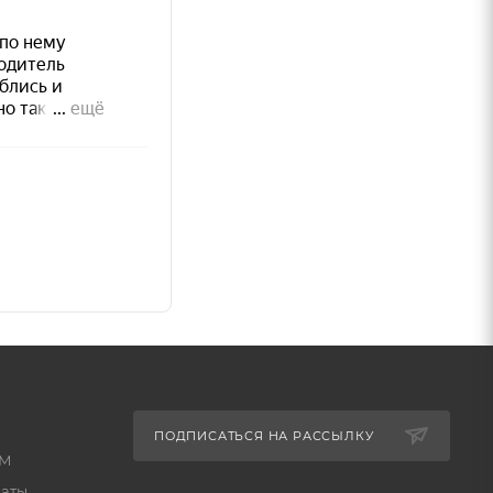
м до
и)
ПОДПИСАТЬСЯ НА РАССЫЛКУ
КМ
латы