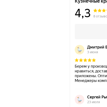
температурному диапазону эксплуатации (см. блок 
Быстрая навигация:
Преимущества
·
Характеристик
Преимущества эмали КО-8101 (з
Термостойкая эмаль
для нагревающихся металли
Антикоррозийность
— защита металла от корроз
Стойкость к агрессивным средам
(после термоз
Однокомпонентная
— готова к применению, без
Экономичный расход
— укрывистость позволяет 
Быстрая сушка «на отлип»
— около 30 минут при 
Универсальные способы нанесения
— кисть, ва
Без грунтования
— предварительное грунтование 