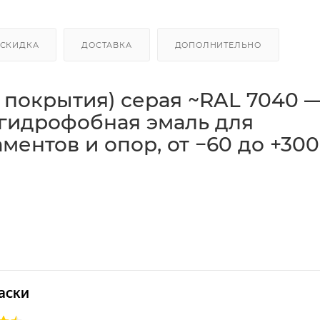
СКИДКА
ДОСТАВКА
ДОПОЛНИТЕЛЬНО
 покрытия) серая ~RAL 7040 
 гидрофобная эмаль для
ентов и опор, от −60 до +300
из серии «специальные покрытия». Создает
водооттал
чивое к
атмосферному УФ-излучению
и эксплуатации 
040
— универсальный оттенок для промышленных и
редназначена для окраски
металлоконструкций
,
атковременно)
,
паров азотной и соляной кислот
,
и
атмосферных условий
. Подходит для защиты изделий