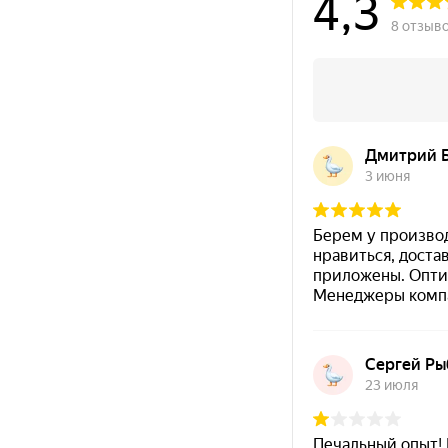
поставляемых в страны с
тропическим климатом
.
Эмаль
рекомендована
для окраски
фундаментов
и
где требуется стойкость к влаге и агрессивным гр
Покрытие
не требует предварительного грунтова
— 30 минут
при +20 °C.
Покупка напрямую:
у нас вы можете
купить КО-198
контролем свежести партии и удобной отгрузкой по
Быстрая навигация:
Преимущества
·
Характеристик
Преимущества КО-198
Одноупаковочная эмаль холодной сушки
— удо