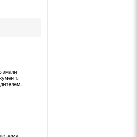
ой сети
,
«отлип»
нок, с