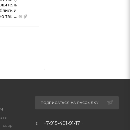
ов (СНиП
ПОДПИСАТЬСЯ НА РАССЫЛКУ
КМ
латы
шащее»)
+7-915-401-91-17
 товар