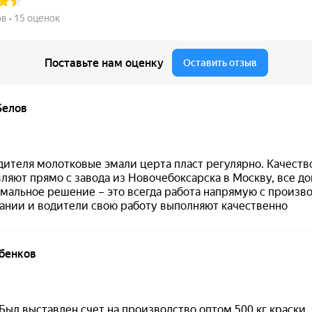
фундаментной части железобетонных опор контактн
унтам при сохранении паропроницаемости покрытия.
ния
и быстро набирает первичную прочность:
сушка на 
 напрямую от завода производителя
— без лишних наце
д ваш объект.
и
·
Нанесение
·
Сферы применения
бно в работе, без смешивания компонентов.