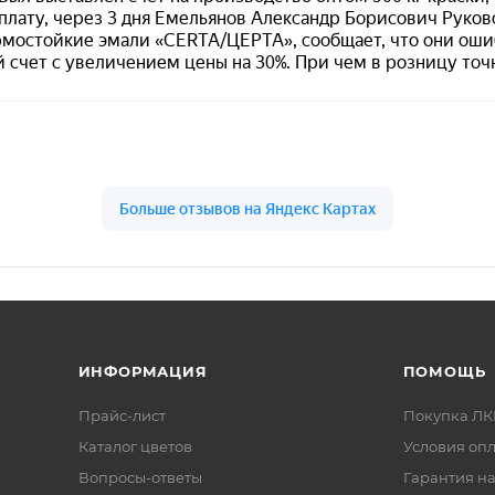
ю касательных сил морозного выпучивания фундамент
алкивающие свойства.
ует предварительного грунтовочного слоя.
льтрафиолетовому облучению.
 минеральных оснований.
0 до +300 °C
.
ИНФОРМАЦИЯ
ПОМОЩЬ
98, одноупаковочная эмаль холодной сушки
й (ориентировочно ~ RAL 7040)
Прайс-лист
Покупка Л
0 до +300 °C
Каталог цветов
Условия оп
офобное (водоотталкивающее), паропроницаемое («ды
Вопросы-ответы
Гарантия на
сферные воздействия, УФ-излучение