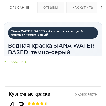
ОПИСАНИЕ
ОТЗЫВЫ
КАК КУПИТЬ
Siana WATER BASED • Аэрозоль на водной
основе • темно-серый
Водная краска SIANA WATER
BASED, темно-серый
Siana WATER BASED темно-серый
—
аэрозольная краска на водной основе, которая
помогает создавать выразительные интерьерные
решения без резкого химического запаха. Оттенок
легко интегрируется в современные пространства,
хорошо сочетается с натуральными материалами
и подходит для декоративного применения.