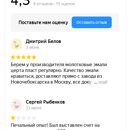
Цвет
темно-серый
Основание
мебель / дерево / фасады / интерьер
/ декор
Финиш
матовая текстура
Рабочие условия