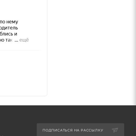
щений.
ове
;
ский
я
;
ПОДПИСАТЬСЯ НА РАССЫЛКУ