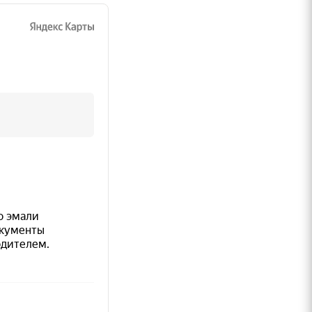
вия
+30°C
и.