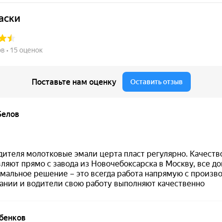
Финиш
Рабочие усло
 /
матовая текстура
от +10°C до 
ор
 BASED серебро
еский оттенок для интерьерного декора, мебели и
гкости, современности и стильной декоративности
.
зовать материал
без резкого химического запаха
.
и материалами
и современными интерьерными решениям
тов
в жилых и рабочих пространствах.