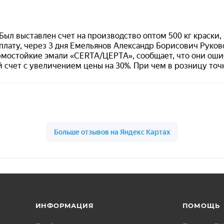
раняет выразительность цвета длительное время.
ериал подходящим для кухни, ванной комнаты и других поме
в и различных декоративных элементов.
Особенности материала
продукт:
Siana WATER BASED
;
тип:
аэрозольная краска на водной осн
цвет:
современный светлый металличе
оттенок
;
текстура:
матовая
;
подходит для создания
чистого и
ИНФОРМАЦИЯ
ПОМОЩЬ
современного декоративного покрыти