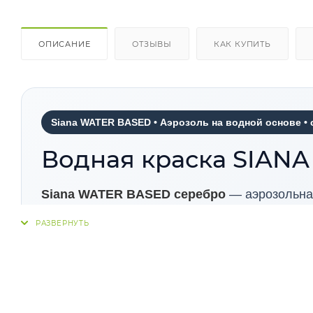
ОПИСАНИЕ
ОТЗЫВЫ
КАК КУПИТЬ
Siana WATER BASED • Аэрозоль на водной основе •
Водная краска SIAN
Siana WATER BASED серебро
— аэрозольная
выразительные интерьерные решения без резк
современные пространства, хорошо сочетает
декоративного применения.