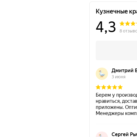
Цвет
Основание
серебро
мебель / дерево
фасады /
интерьер / дек
Преимущества Siana WATER
серебро — современный светлый металлич
акцентных поверхностей.
Цвет помогает создать
создает ощущение ле
Формула на водной основе позволяет исполь
Покрытие хорошо сочетается с
натуральным
Подходит для создания
декоративных акцен