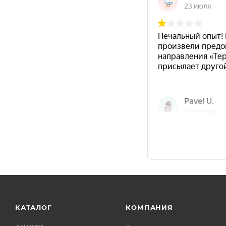
Отличается
стойкостью к выцветанию
и сох
Обладает
влагостойкостью
, что делает мат
Хорошо подходит для дерева, мебели, фасадо
Область применения
акцентные стены и интерьерные элементы;
мебель в жилых и детских комнатах;
садовая мебель для использования внутри
дома;
кухонные фасады и декоративные панели;
зоны отдыха, предметы декора, интерьерные
КАТАЛОГ
КОМПАНИЯ
композиции.