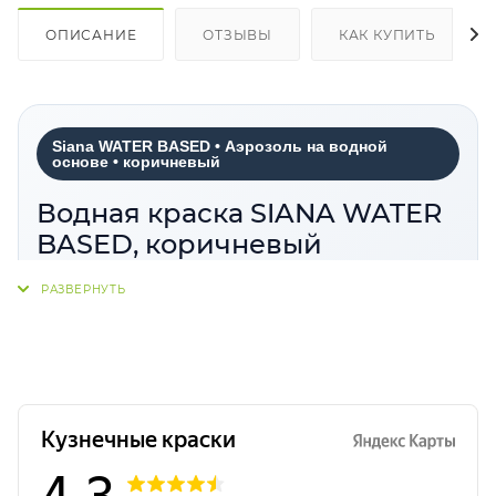
ОПИСАНИЕ
ОТЗЫВЫ
КАК КУПИТЬ
Siana WATER BASED • Аэрозоль на водной
основе • коричневый
Водная краска SIANA WATER
BASED, коричневый
Siana WATER BASED коричневый
—
аэрозольная краска на водной основе, которая
помогает создавать выразительные интерьерные
решения без резкого химического запаха. Оттенок
легко интегрируется в современные пространства,
хорошо сочетается с натуральными материалами
и подходит для декоративного применения.