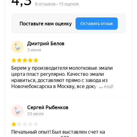
Цвет
коричневый
Основание
мебель / дерево / фасады / интерьер
/ декор
Финиш
матовая текстура
Рабочие условия