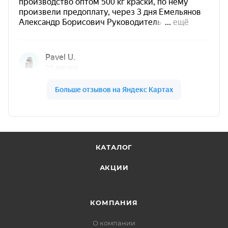
от +10°C до +30°C
Преимущества Siana WATER
BASED коричневый
коричневый — теплый натуральный
древесный оттенок для интерьерного
декора, мебели и акцентных
поверхностей.
Цвет помогает создать
создает ощущение
КАТАЛОГ
надежности, уюта и естественной
АКЦИИ
теплоты
.
Формула на водной основе позволяет
использовать материал
без резкого
КОМПАНИЯ
химического запаха
.
О компании