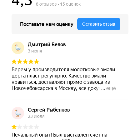
Цвет
бежевый цвет
Основание
мебель / дерево / фасады / интерьер
/ декор
Финиш
матовая текстура
Рабочие условия