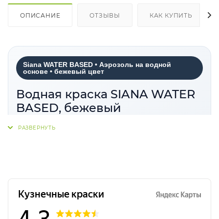
ОПИСАНИЕ
ОТЗЫВЫ
КАК КУПИТЬ
Siana WATER BASED • Аэрозоль на водной
основе • бежевый цвет
Водная краска SIANA WATER
BASED, бежевый
Siana WATER BASED бежевый цвет
—
аэрозольная краска на водной основе, которая
помогает создавать выразительные интерьерные
решения без резкого химического запаха. Оттенок
легко интегрируется в современные пространства,
хорошо сочетается с натуральными материалами
и подходит для декоративного применения.