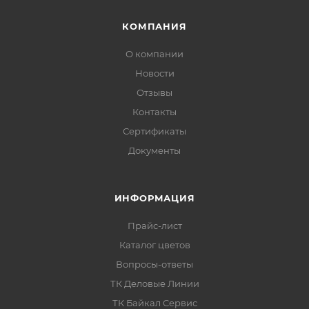
полиуретановых и других поверхностей
.
КОМПАНИЯ
Обладает
хорошей укрывистостью
и
О компании
укрывает поверхность в
1–2 слоя
.
Новости
Отличается
отличным сцеплением с
Отзывы
различными поверхностями
.
Контакты
Формирует
твердое и прочное покрытие
.
Сертификаты
Документы
Имеет
быстрое время высыхания
.
Наносится
равномерно, не течет
.
ИНФОРМАЦИЯ
Возможно нанесение при температуре
выше -5 °C
.
Прайс-лист
Каталог цветов
Вопросы-ответы
ТК Деловые Линии
Область применения
ТК Байкал Сервис