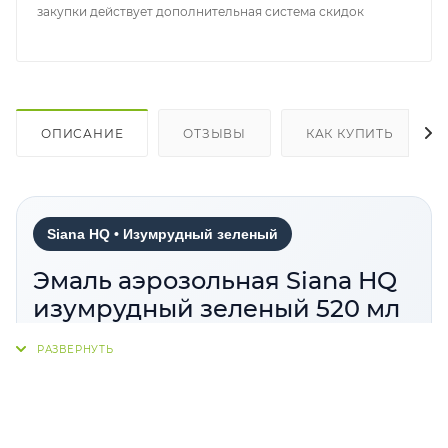
закупки действует дополнительная система скидок
ОПИСАНИЕ
ОТЗЫВЫ
КАК КУПИТЬ
Siana HQ • Изумрудный зеленый
Эмаль аэрозольная Siana HQ
изумрудный зеленый 520 мл
Siana HQ Изумрудный зеленый
— аэрозольная
эмаль для окраски металлических, деревянных,
стеклянных, пластиковых, гипсовых,
керамических, полиуретановых и других