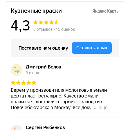
поверхностей. Материал отличается хорошей
укрывистостью, прочным покрытием, быстрым
высыханием и удобным равномерным
нанесением.
Цвет аэрозоли
Изумрудный зеленый
Цветовая группа
зеленый
Финиш
глянцевый