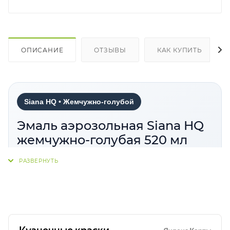
ОПИСАНИЕ
ОТЗЫВЫ
КАК КУПИТЬ
Siana HQ • Жемчужно-голубой
Эмаль аэрозольная Siana HQ
жемчужно-голубая 520 мл
Siana HQ Жемчужно-голубой
— аэрозольная
эмаль для окраски металлических, деревянных,
стеклянных, пластиковых, гипсовых,
керамических, полиуретановых и других
поверхностей. Материал отличается хорошей
укрывистостью, прочным покрытием, быстрым