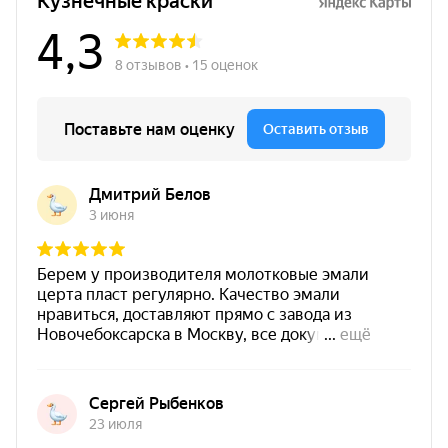
высыханием и удобным равномерным
нанесением.
Цвет аэрозоли
Жемчужно-голубой
Цветовая группа
голубой
Финиш
жемчужный