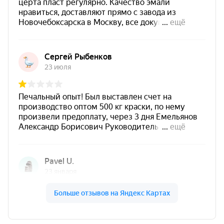
Обладает
хорошей укрывистостью
и
укрывает поверхность в
1–2 слоя
.
Отличается
отличным сцеплением с
различными поверхностями
.
Формирует
твердое и прочное покрытие
.
Имеет
быстрое время высыхания
.
Наносится
равномерно, не течет
.
Возможно нанесение при температуре
выше -5 °C
.
Зеркальный эффект достигается за счет
всплывающего пигмента
, создающего
выразительный визуальный результат.
Зеркальные цвета имеют
низкую
стойкость к истиранию
и при активной