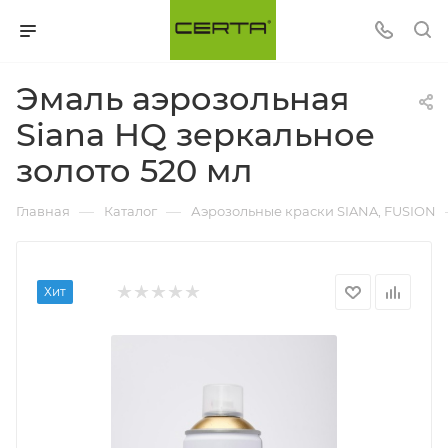
Эмаль аэрозольная
Siana HQ зеркальное
золото 520 мл
—
—
Главная
Каталог
Аэрозольные краски SIANA, FUSION
Хит