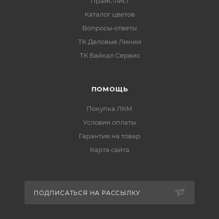
Прайс-лист
Каталог цветов
Вопросы-ответы
Особенности материала
ТК Деловые Линии
ТК Байкал Сервис
продукт:
Siana HQ
;
цвет аэрозоли:
Зеркальное золото
;
ПОМОЩЬ
цветовая группа:
золото
;
Покупка ЛКМ
финиш:
зеркальный
;
Условия оплаты
эффект:
хром
;
Гарантия на товар
скорость высыхания:
30 минут
;
Карта сайта
расход:
1,5–3 м²
.
ПОДПИСАТЬСЯ НА РАССЫЛКУ
Способ применения