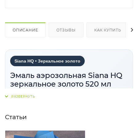
ОПИСАНИЕ
ОТЗЫВЫ
КАК КУПИТЬ
Siana HQ • Зеркальное золото
Эмаль аэрозольная Siana HQ
зеркальное золото 520 мл
Siana HQ Зеркальное золото
— аэрозольная
эмаль для окраски металлических, деревянных,
стеклянных, пластиковых, гипсовых,
Статьи
керамических, полиуретановых и других
поверхностей. Материал отличается хорошей
укрывистостью, прочным покрытием, быстрым