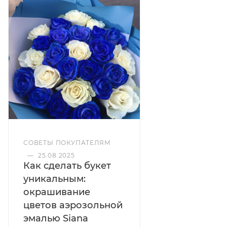
высыханием и удобным равномерным
нанесением.
Цвет аэрозоли
Зеркальное золото
Цветовая группа
золото
СОВЕТЫ ПОКУПАТЕЛЯМ
—
25.08.2025
Как сделать букет
уникальным:
Финиш
окрашивание
зеркальный
цветов аэрозольной
эмалью Siana