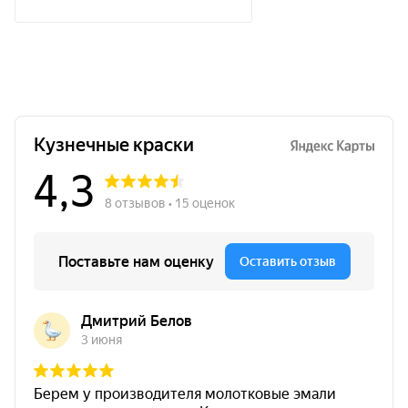
Эффект
хром
Преимущества Siana HQ
Зеркальное золото
Siana HQ Зеркальное золото —
аэрозольная краска с хорошей
укрывистостью, прочным покрытием и
удобным нанесением на различные
поверхности.
Предназначена для окраски
металлических, деревянных, стеклянных,
пластиковых, гипсовых, керамических,
полиуретановых и других поверхностей
.