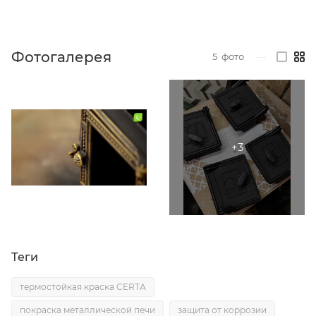
Фотогалерея
5
фото
—
Теги
термостойкая краска CERTA
покраска металлической печи
защита от коррозии