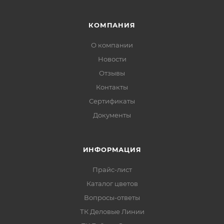
КОМПАНИЯ
Область применения
О компании
кованые изделия и декоративные
Новости
металлические элементы;
Отзывы
литые металлические конструкции;
Контакты
Сертификаты
металлические ограждения, ворота,
решетки;
Документы
декоративная отделка металлических
поверхностей с эффектом металлик;
ИНФОРМАЦИЯ
антикоррозионная защита изделий,
Прайс-лист
эксплуатируемых в умеренном и холодном
Каталог цветов
климате.
Вопросы-ответы
ТК Деловые Линии