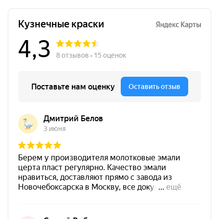
Расход
525 г/м²
Итальянский графит
Преимущества кузнечной
краски CERTA-PLAST с
эффектом металлик