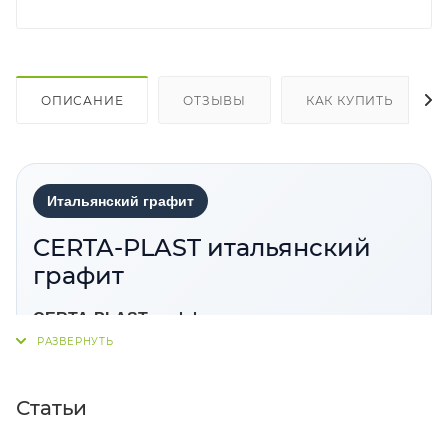
ОПИСАНИЕ
ОТЗЫВЫ
КАК КУПИТЬ
Итальянский графит
CERTA-PLAST итальянский
графит
CERTA-PLAST с эффектом металлик
—
кузнечная краска для металлических, кованых и
литых изделий. Формирует гладкое декоративно-
защитное покрытие с эффектом металлик,
Статьи
подходит для антикоррозионной защиты металла,