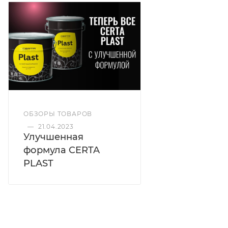
выдерживает нагрев до
+150°C
и применяется для
эксплуатации в условиях умеренного и холодного
климата.
Цвет
Итальянский графит
ОБЗОРЫ ТОВАРОВ
—
21.04.2023
Степень блеска
Улучшенная
Металлик
формула CERTA
PLAST
Термостойкость
до 150°C