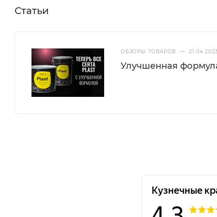
Статьи
климата.
ОБЗОРЫ ТОВАРОВ
—
21.04.202
Цвет
Степень блеска
Улучшенная формул
Слоновая кость
Матовый
Слоновая кость
RAL 1015