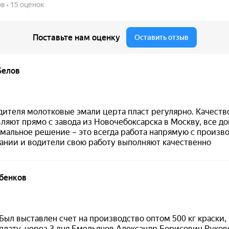
раски CERTA-PLAST
дкой декоративной текстурой.
тых изделий
.
верхности.
 мкм
.
часа
.
Особенности материала
кие
бренд:
CERTA
;