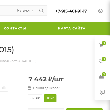
Каталог
+7-915-401-91-17
КОНТАКТЫ
КАРТА САЙТА
0
015)
0
вая кость (~RAL 1015)
0
7 442
₽
/шт
Нашли дешевле?
0,8 кг
10кг