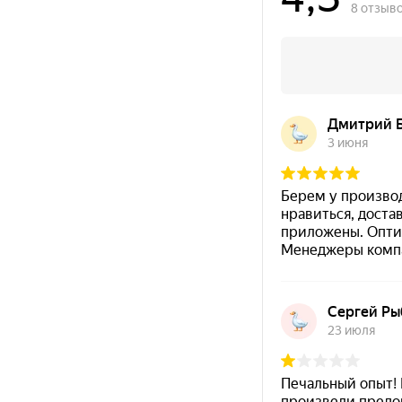
Преимущества кузнечной к
Матовая кузнечная краска по металлу
с гла
Подходит для
металлических, кованых и ли
Обеспечивает
антикоррозионную защиту
по
Термостойкость покрытия —
до +150°C
.
Рекомендуемый расход —
175 г/м²
.
Рекомендуемая толщина покрытия —
100–150
Полное высыхание покрытия при +20°C —
72 
Область применения
кованые изделия и декоративные металличес
элементы;