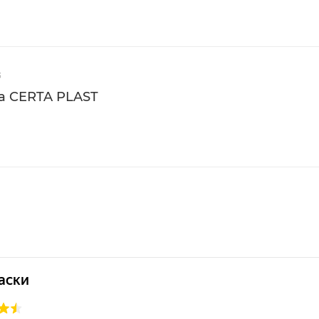
3
Термостойкость
Расход
а CERTA PLAST
до 150°C
175 г/м²