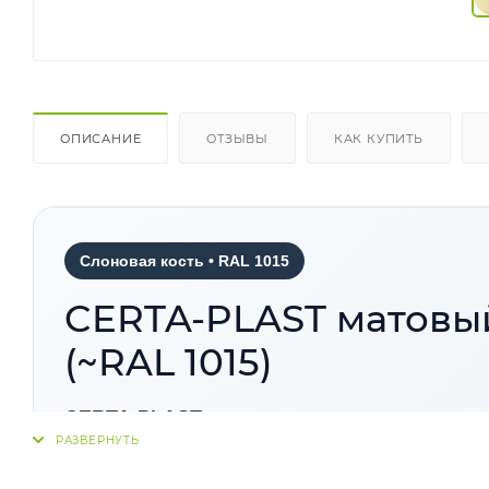
ОПИСАНИЕ
ОТЗЫВЫ
КАК КУПИТЬ
Слоновая кость • RAL 1015
CERTA-PLAST матовый
(~RAL 1015)
CERTA-PLAST
— матовая кузнечная краска д
гладкое декоративно-защитное покрытие, по
выдерживает нагрев до
+150°C
и применяется