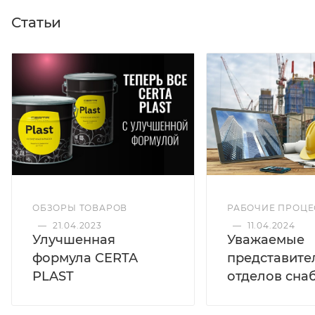
ингибитора коррозии, грунтовки и финишного
Статьи
покрытия, препятствует дальнейшему
распространению коррозии и подходит для
эксплуатации в условиях промышленной
атмосферы умеренно-холодного климата.
Белый цвет
РАБОЧИЕ ПРОЦ
ОБЗОРЫ ТОВАРОВ
Формула
—
11.04.2024
—
21.04.2023
3 в 1
Уважаемые
Улучшенная
представите
формула CERTA
отделов сна
PLAST
Температура нанесения
от -10°C