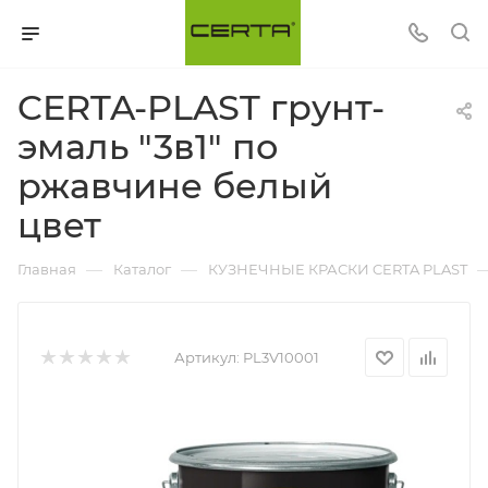
CERTA-PLAST грунт-
эмаль "3в1" по
ржавчине белый
цвет
—
—
Главная
Каталог
КУЗНЕЧНЫЕ КРАСКИ CERTA PLAST
Артикул:
PL3V10001