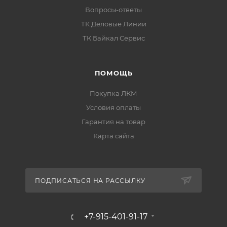
Вопросы-ответы
ТК Деловые Линии
Особенности материала
ТК Байкал Сервис
бренд:
CERTA
;
тип материала:
грунт-эмаль по ржавчине 3
ПОМОЩЬ
в 1
;
Покупка ЛКМ
нанесение по ржавчине:
да, до 50 мкм
Условия оплаты
прочно связанной ржавчины
;
Гарантия на товар
разбавление:
до 10%
;
Карта сайта
растворитель для разбавления:
CERTA
;
рекомендуемые растворители:
толуол, о-
ксилол, сольвент, CERTA
;
ПОДПИСАТЬСЯ НА РАССЫЛКУ
базовая единица:
шт
.
+7-915-401-91-17