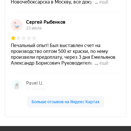
CERTA-PLAST 3 в 1, цвет белый
цвет
Сочетает свойства
ингибитора коррозии,
грунтовки и финишного декоративного
покрытия
.
Подходит для окраски стальных
поверхностей с толщиной
прочно
связанной ржавчины до 50 мкм
.
Может использоваться как
грунтовочный
слой под совместимые финишные
покрытия
.
Рекомендуемый расход —
175 г/м²
на 50
мкм сухого слоя.