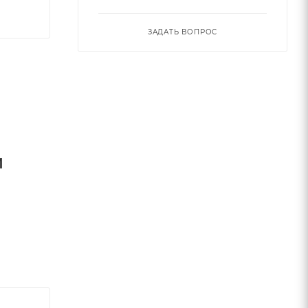
ЗАДАТЬ ВОПРОС
и
к) с
дходит
также