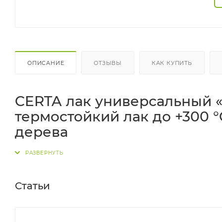
ОПИСАНИЕ
ОТЗЫВЫ
КАК КУПИТЬ
CERTA лак универсальный 
термостойкий лак до +300 °
дерева
CERTA лак универсальный «7 степеней защиты»
— 
антикоррозийными
,
антисептическими
и
атмосф
температур
от −60 до +300 °C
, снижает влияние влаг
Статьи
для широкого спектра оснований:
металл
,
керамик
дерево
и древесные материалы.