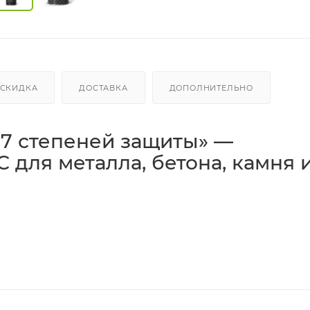
СКИДКА
ДОСТАВКА
ДОПОЛНИТЕЛЬНО
«7 степеней защиты» —
C для металла, бетона, камня 
многофункциональное защитное покрытие (пропитка/ла
еростойкими
свойствами. Лак выдерживает перепады
и и осадков, обеспечивает
пылестойкость по ГОСТ
и по
а
,
камень
,
бетон/железобетон
,
кирпич
,
штукатурка
, а 