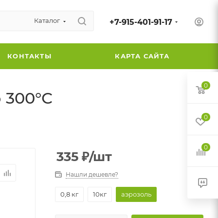
Каталог
+7-915-401-91-17
КОНТАКТЫ
КАРТА САЙТА
0
 300°С
0
0
335
₽
/шт
Нашли дешевле?
0,8 кг
10кг
аэрозоль