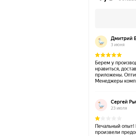
Совместимость
— может использоваться как фин
Характеристики
Тип материала
Унив
Состав
Одно
Антикоррозийность
Да
Антисептические свойства
Да
Пылестойкость
по Г
Температурная стойкость
от −6
метал
Основания
древ
Срок хранения
18 ме
Нанесение
Состав:
однокомпонентный.