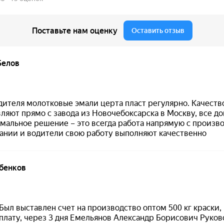
ишный защитный слой по покрытиям «Церта».
ерсальный лак/пропитка «7 степеней защиты»
компонентный
ОСТ
0 до +300 °C
л, керамика, камень, бетон/ЖБ, кирпич, штукатурка, дер
есные материалы
сяцев при температуре до −60 °C