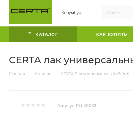
Колумбус
КАТАЛОГ
КАК КУПИТЬ
CERTA лак универсальны
—
—
Главная
Каталог
CERTA Лак универсальный «7в1»
Артикул:
PLLK0003