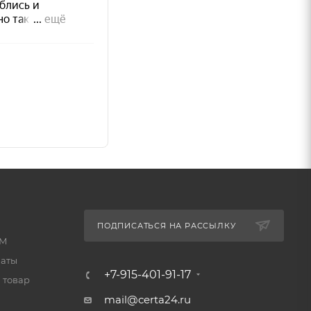
ПОДПИСАТЬСЯ НА РАССЫЛКУ
иалам.
КМ
латы
+7-915-401-91-17
 товар
mail@certa24.ru
вным