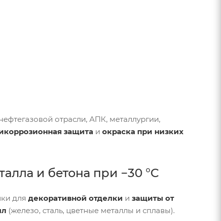
нефтегазовой отрасли, АПК, металлургии,
икоррозионная защита
и
окраска при низких
алла и бетона при −30 °C
ики для
декоративной отделки
и
защиты от
лл
(железо, сталь, цветные металлы и сплавы).