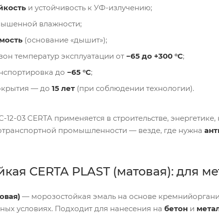
йкость
и устойчивость к УФ-излучению;
овышенной влажности;
мость
(основание «дышит»);
зон температур эксплуатации от
−65 до +300 °C
;
анспортировка до
−65 °C
;
окрытия — до
15 лет
(при соблюдении технологии).
12-03 CERTA применяется в строительстве, энергетике, 
отранспортной промышленности — везде, где нужна
ант
кая CERTA PLAST (матовая): для мет
овая)
— морозостойкая эмаль на основе кремнийорган
ных условиях. Подходит для нанесения на
бетон
и
мета