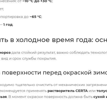
несения: от
−10 °C до +30 °C
;
т;
спортировка до
−65 °C
;
 —
1 год
.
ить в холодное время года: о
мороз
дала стойкий результат, важно соблюдать техноло
 вид и срок службы покрытия.
 поверхности перед окраской зим
ходимо тщательно очистить от механических загрязнений
екомендуется применять
растворитель CERTA
или
толу
льзя
. В момент окраски поверхность должна быть
сухой 