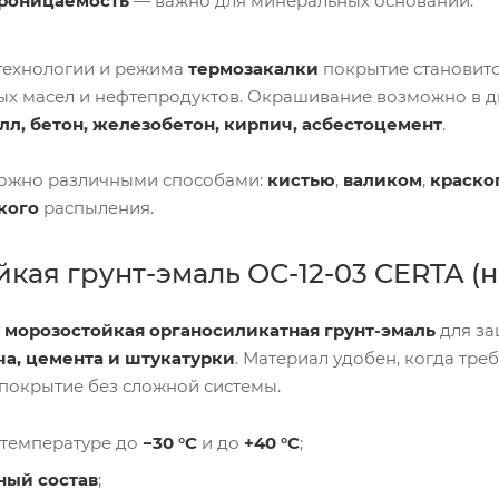
роницаемость
— важно для минеральных оснований.
технологии и режима
термозакалки
покрытие становитс
ых масел и нефтепродуктов. Окрашивание возможно в 
лл, бетон, железобетон, кирпич, асбестоцемент
.
можно различными способами:
кистью
,
валиком
,
краско
кого
распыления.
кая грунт-эмаль ОС-12-03 CERTA (на
—
морозостойкая органосиликатная грунт-эмаль
для з
ча, цемента и штукатурки
. Материал удобен, когда тре
 покрытие без сложной системы.
 температуре до
−30 °C
и до
+40 °C
;
ный состав
;