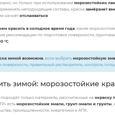
можно, но только при использовании
морозостойких ла
 применять неподходящие составы, краска
замёрзнет вм
ии начнёт
отслаиваться
.
чем красить в холодное время года
, какие морозосто
ие рекомендации по подготовке поверхности, грунтов
30 °C
.
ска зимой возможна
, если выбрать
морозостойкую эм
я поверхность, правильный растворитель, контроль толщ
ить зимой: морозостойкие кр
 подходят только материалы, рассчитанные на
окраску 
Р» есть
морозостойкие эмали, грунт-эмали и грунты
,
льства, промышленности, энергетики и АПК.