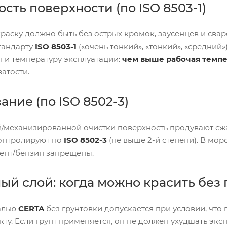
сть поверхности (по ISO 8503-1)
раску должно быть без острых кромок, заусенцев и сва
стандарту
ISO 8503-1
(«очень тонкий», «тонкий», «средний
 и температуру эксплуатации:
чем выше рабочая темпе
атости.
ние (по ISO 8502-3)
/механизированной очистки поверхность продувают сжа
онтролируют по
ISO 8502-3
(не выше 2-й степени). В мор
вент/бензин запрещены.
ый слой: когда можно красить без 
алью
CERTA
без грунтовки допускается при условии, что 
кту. Если грунт применяется, он не должен ухудшать э