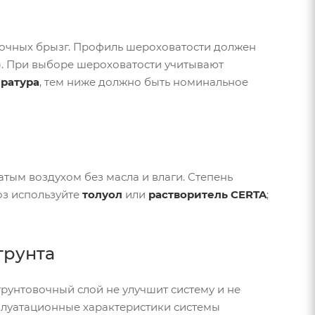
рочных брызг. Профиль шероховатости должен
»). При выборе шероховатости учитывают
ратура
, тем ниже должно быть номинальное
тым воздухом без масла и влаги. Степень
оз используйте
толуол
или
растворитель CERTA
;
грунта
грунтовочный слой не улучшит систему и не
ксплуатационные характеристики системы