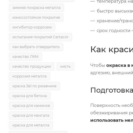
температура на
зимняя покраска металла
быстро высыхае
износостойкое покрытие
хранение/тран
ингибитор коррозии
срок годности
испытания покрытий Certacor
Как крас
как выбрать отвердитель
качество ЛКМ
Чтобы
окраска в 
качество продукции
кисть
адгезию, внешний
коррозия металла
краска 3в1 по ржавчине
Подготовка
краска для бетона
Поверхность необ
краска для каминов
обезжиривания р
краска для мангала
использовать не
краска для металла