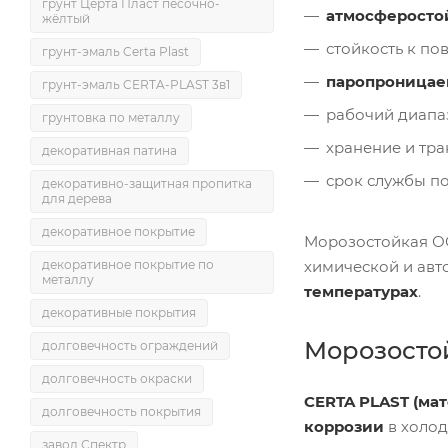
грунт Церта Пласт песочно-
атмосферосто
жёлтый
стойкость к п
грунт-эмаль Certa Plast
паропроницае
грунт-эмаль CERTA-PLAST 3в1
рабочий диапа
грунтовка по металлу
хранение и тр
декоративная патина
срок службы п
декоративно-защитная пропитка
для дерева
декоративное покрытие
Морозостойкая ОС-
химической и авт
декоративное покрытие по
металлу
температурах
.
декоративные покрытия
Морозостой
долговечность ограждений
долговечность окраски
CERTA PLAST (мат
долговечность покрытия
коррозии
в холод
завод Спектр