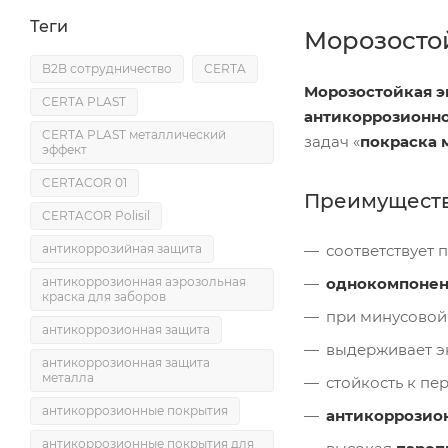
Теги
Морозостой
B2B сотрудничество
CERTA
Морозостойкая э
CERTA PLAST
антикоррозионно
CERTA PLAST металлический
задач «
покраска 
эффект
CERTACOR 01
Преимуществ
CERTACOR Polisil
соответствует
антикоррозийная защита
однокомпонен
антикоррозионная аэрозольная
краска для заборов
при минусовой
антикоррозионная защита
выдерживает э
антикоррозионная защита
металла
стойкость к пе
антикоррозионные покрытия
антикоррозио
антикоррозионные покрытия для