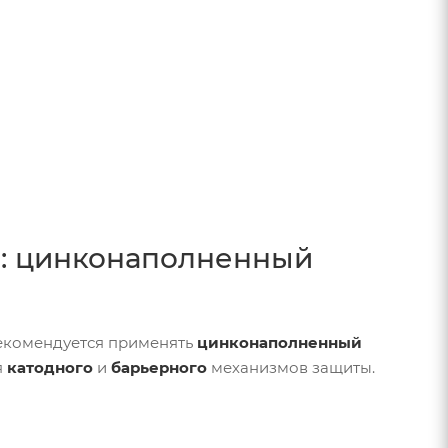
й: цинконаполненный
комендуется применять
цинконаполненный
я
катодного
и
барьерного
механизмов защиты.