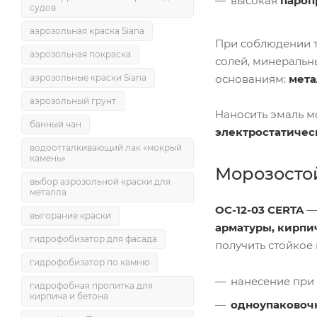
высокая
пароп
судов
аэрозольная краска Siana
При соблюдении 
аэрозольная покраска
солей, минеральн
основаниям:
мета
аэрозольные краски Siana
аэрозольный грунт
Наносить эмаль 
банный чан
электростатичес
водоотталкивающий лак «мокрый
камень»
Морозостой
выбор аэрозольной краски для
металла
ОС-12-03 CERTA
выгорание краски
арматуры, кирпи
гидрофобизатор для фасада
получить стойкое
гидрофобизатор по камню
нанесение при
гидрофобная пропитка для
кирпича и бетона
одноупаковоч