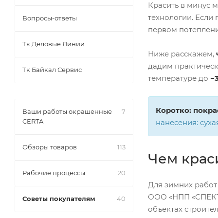
Красить в минус 
технологии. Если
Вопросы-ответы
первом потеплен
Тк Деловые Линии
Ниже расскажем,
дадим практическ
Тк Байкал Сервис
температуре до
−
Коротко:
покра
Ваши работы окрашенные
7
CERTA
нанесения: суха
Обзоры товаров
113
Чем крас
Рабочие процессы
20
Для зимних работ
ООО «НПП «СПЕКТ
Советы покупателям
40
объектах строите