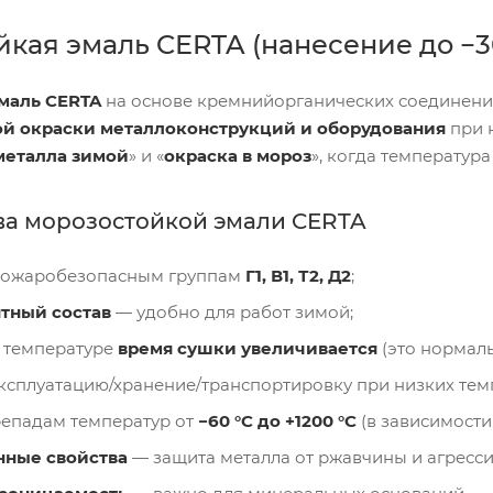
кая эмаль CERTA (нанесение до −30
маль CERTA
на основе кремнийорганических соединени
й окраски металлоконструкций и оборудования
при 
металла зимой
» и «
окраска в мороз
», когда температур
а морозостойкой эмали CERTA
 пожаробезопасным группам
Г1, В1, Т2, Д2
;
тный состав
— удобно для работ зимой;
 температуре
время сушки увеличивается
(это нормаль
ксплуатацию/хранение/транспортировку при низких тем
репадам температур от
−60 °C до +1200 °C
(в зависимости
нные свойства
— защита металла от ржавчины и агресс