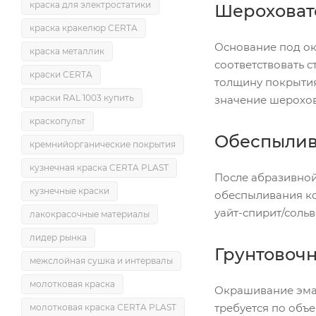
краска для электростатики
Шероховато
краска кракелюр CERTA
Основание под ок
краска металлик
соответствовать 
краски CERTA
толщину покрытия
краски RAL 1003 купить
значение шерохов
краскопульт
Обеспылива
кремнийорганические покрытия
кузнечная краска CERTA PLAST
После абразивной
кузнечные краски
обеспыливания к
уайт-спирит/соль
лакокрасочные материалы
лидер рынка
Грунтовочн
межслойная сушка и интервалы
молотковая краска
Окрашивание эм
требуется по объе
молотковая краска CERTA PLAST