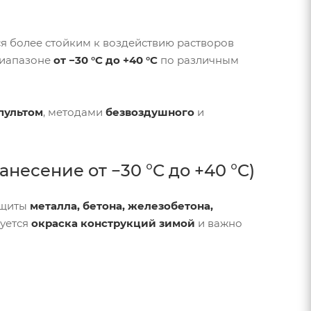
я более стойким к воздействию растворов
диапазоне
от −30 °C до +40 °C
по различным
пультом
, методами
безвоздушного
и
несение от −30 °C до +40 °C)
ащиты
металла, бетона, железобетона,
буется
окраска конструкций зимой
и важно