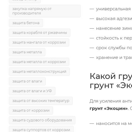
универсальная 
закупка напрямую от
производителя
высокая адгези
защита бетона
нанесение зим
защита корабля от ржавчины
стойкость к пе
защита мангала от коррозии
срок службы п
защита металла
хранение и тр
защита металла от коррозии
защита металлоконструкций
Какой гр
защита от влаги
грунт «Э
защита от влаги и УФ
Для усиления ан
защита от высоких температур
грунт «Экоцин»
.
защита от коррозии
защита судового оборудования
наносится на м
защита суппортов от коррозии