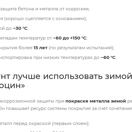
защита бетона и металла от коррозии;
я (хорошо сцепляется с основанием);
ой до
−30 °C
;
репадам температур от
−60 до +150 °C
;
окрытия более
15 лет
(по результатам испытаний);
анспортировка при низких температурах до
−60 °C
.
унт лучше использовать зимо
коцин»
тикоррозионной защиты при
покраске металла зимой
ре
 Он повышает ресурс системы покрытия за счёт сочетани
еталл перед окраской (первым слоем);