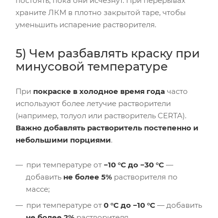
постоять, пока они исчезнут. При перерывах
храните ЛКМ в плотно закрытой таре, чтобы
уменьшить испарение растворителя.
5) Чем разбавлять краску при
минусовой температуре
При
покраске в холодное время года
часто
используют более летучие растворители
(например, толуол или растворитель CERTA).
Важно добавлять растворитель постепенно и
небольшими порциями
.
при температуре от
−10 °C до −30 °C
—
добавить
не более 5%
растворителя по
массе;
при температуре от
0 °C до −10 °C
— добавить
не более 2%
растворителя.