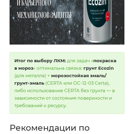
Итог по выбору ЛКМ:
для задач «
покраска
в мороз
» оптимальна связка:
грунт Ecozin
(для металла) +
морозостойкая эмаль/
грунт-эмаль
(CERTA или ОС-12-03 Certa),
либо использование CERTA без грунта — в
зависимости от состояния поверхности и
требований к ресурсу.
Рекомендации по