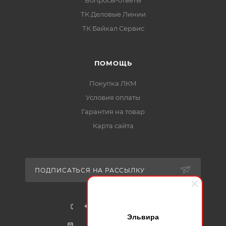
ТК Деловые Линии
ТК Байкал Сервис
ПОМОЩЬ
Покупка ЛКМ
Условия оплаты
Гарантия на товар
Карта сайта
ПОДПИСАТЬСЯ НА РАССЫЛКУ
+7-915-401-91-17
Эльвира
mail@certa24.ru