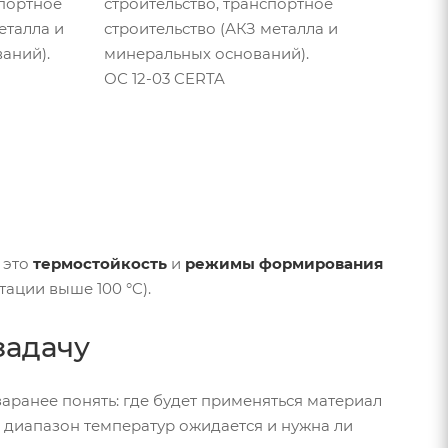
спортное
строительство, транспортное
еталла и
строительство (АКЗ металла и
аний).
минеральных оснований).
ОС 12-03 CERTA
 это
термостойкость
и
режимы формирования
ации выше 100 °C).
задачу
заранее понять: где будет применяться материал
й диапазон температур ожидается и нужна ли