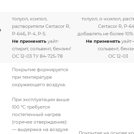
толуол, ксилол,
толуол, о-ксилол, рас
растворители Certacor R,
Certacor R, Р-64
е
Р-646, Р-4, Р-5.
добавлять не более 10% 
Не применять
уайт-
Не применять
уайт-
спирит, сольвент, бензин!
сольвент, бензи
ОС 12-03 ТУ 84-725-78
ОС 12-03
Покрытие формируется
при температуре
окружающего воздуха.
При эксплуатации выше
100 °C требуется
постепенный нагрев
(горячее отверждение):
— выдержка на воздухе
Покрытие на основе к