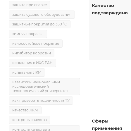
защита при сварке
Качество
подтверждено
защита судового оборудования
защитные покрытия до 350 °C
зимняя покраска
износостойкое покрытие
ингибитор коррозии
испытания в ИХС РАН
испытания ЛКМ
Казанский национальный
исследовательский
технологический университет
как проверить подлинность ТУ
качество ЛКМ
контроль качества
Сферы
применения
контроль качества и