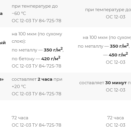
при температуре до
при температуре до
а
−60 °C
ОС 12-03
ОС 12-03 ТУ 84-725-78
на 100 мкм (по сухому
на 100 мкм (по сухом
слою):
ый
2
по металлу —
350 г/м
,
2
по металлу —
350 г/м
,
2
—
450 г/м
2
по бетону —
420 г/м
ОС 12-03
ОС 12-03 ТУ 84-725-78
п»
составляет
2 часа
при
составляет
30 минут
п
+20 °C
ОС 12-03
ОС 12-03 ТУ 84-725-78
72 часа
72 часа
ОС 12-03 ТУ 84-725-78
ОС 12-03