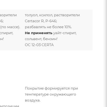
творители
толуол, ксилол, растворители
6;
Certacor R, Р-646;
(по массе).
разбавлять не более 10%.
спирит,
Не применять
уайт-спирит,
н!
сольвент, бензин!
ОС 12-03 CERTA
Покрытие формируется при
температуре окружающего
воздуха.
омпозиции