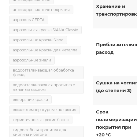
Хранение и
антикоррозионные покрытия
транспортировк
аэрозоль CERTA
аэрозольная краска SIANA Classic
аэрозольные краски Siana
Приблизительн
аэрозольные краски для металла
расход
аэрозольные эмали
водоотталкивающая обработка
фасада
Сушка на «отли
водоотталкивающая пропитка с
льняным маслом
(до степени 3)
выгорание краски
высокотемпературные покрытия
Срок
полимеризации
герметичное закрытие банок
покрытия при
гидрофобная пропитка для
+20 °C
кирпича и бетона