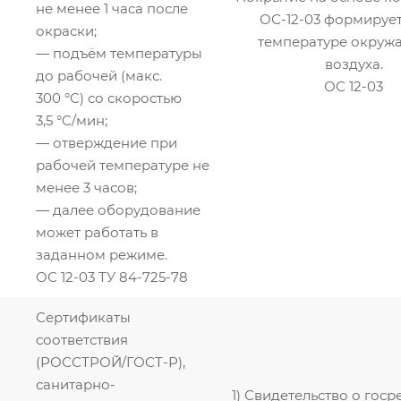
не менее 1 часа после
ОС-12-03 формирует
окраски;
температуре окруж
— подъём температуры
воздуха.
до рабочей (макс.
ОС 12-03
300 °C) со скоростью
3,5 °C/мин;
— отверждение при
рабочей температуре не
менее 3 часов;
— далее оборудование
может работать в
заданном режиме.
ОС 12-03 ТУ 84-725-78
Сертификаты
соответствия
(РОССТРОЙ/ГОСТ-Р),
санитарно-
1) Свидетельство о гос