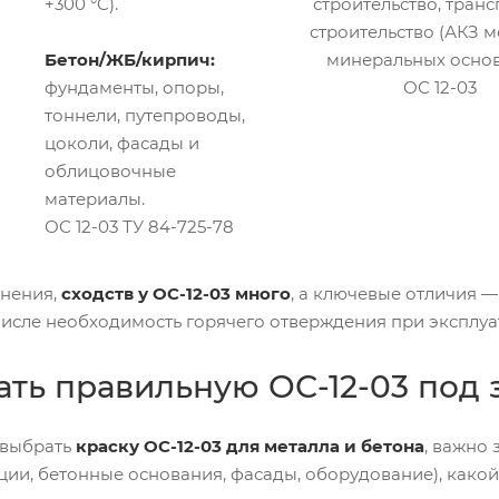
+300 °C).
строительство, тран
строительство (АКЗ м
Бетон/ЖБ/кирпич:
минеральных основ
фундаменты, опоры,
ОС 12-03
тоннели, путепроводы,
цоколи, фасады и
облицовочные
материалы.
ОС 12-03 ТУ 84-725-78
внения,
сходств у ОС-12-03 много
, а ключевые отличия —
числе необходимость горячего отверждения при эксплуат
ать правильную ОС-12-03 под 
 выбрать
краску ОС-12-03 для металла и бетона
, важно 
ции, бетонные основания, фасады, оборудование), како