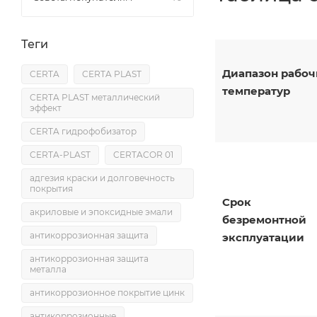
Теги
Диапазон рабоч
CERTA
CERTA PLAST
температур
CERTA PLAST металлический
эффект
CERTA гидрофобизатор
CERTA-PLAST
CERTACOR 01
адгезия краски и долговечность
покрытия
Срок
акриловые и эпоксидные эмали
безремонтной
антикоррозионная защита
эксплуатации
антикоррозионная защита
металла
антикоррозионное покрытие цинк
антикоррозионные