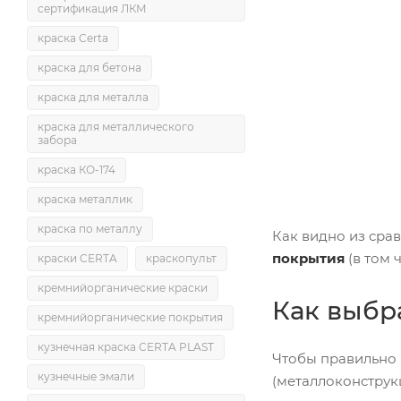
сертификация ЛКМ
краска Certa
краска для бетона
краска для металла
краска для металлического
забора
краска КО-174
краска металлик
краска по металлу
Как видно из сра
покрытия
(в том 
краски CERTA
краскопульт
кремнийорганические краски
Как выбр
кремнийорганические покрытия
кузнечная краска CERTA PLAST
Чтобы правильно
кузнечные эмали
(металлоконструк