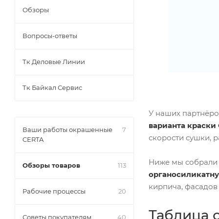
Обзоры
Вопросы-ответы
Тк Деловые Линии
Тк Байкал Сервис
У наших партнёро
варианта краски 
Ваши работы окрашенные
7
скорости сушки, 
CERTA
Ниже мы собрал
Обзоры товаров
113
органосиликатну
кирпича, фасадов
Рабочие процессы
20
Таблица с
Советы покупателям
40