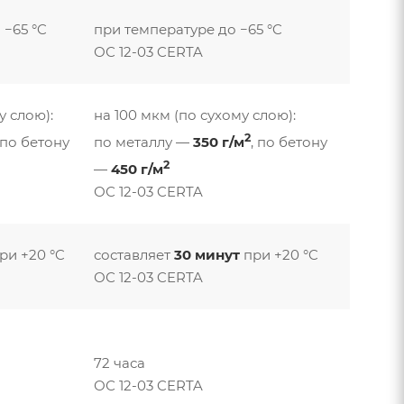
 −65 °C
при температуре до −65 °C
ОС 12-03 CERTA
у слою):
на 100 мкм (по сухому слою):
2
 по бетону
по металлу —
350 г/м
, по бетону
2
—
450 г/м
ОС 12-03 CERTA
ри +20 °C
составляет
30 минут
при +20 °C
ОС 12-03 CERTA
72 часа
ОС 12-03 CERTA