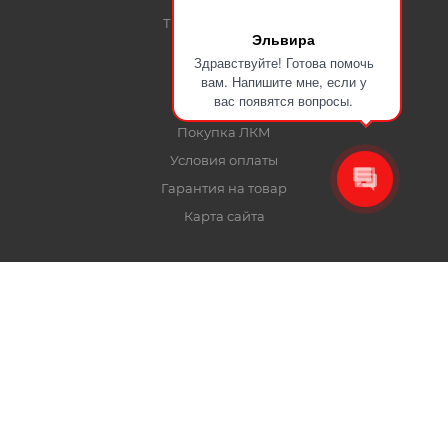
ТК Байкал Сервис
Эльвира
Здравствуйте! Готова помочь
вам. Напишите мне, если у
ПОМОЩЬ
вас появятся вопросы.
Покупка ЛКМ
Условия оплаты
Гарантия на товар
Карта сайта
ПОДПИСАТЬСЯ НА РАССЫЛКУ
+7-915-401-91-17
mail@certa24.ru