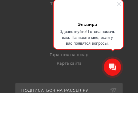
ТК Байкал Сервис
Эльвира
ПОМОЩЬ
Здравствуйте! Готова помочь
вам. Напишите мне, если у
Покупка ЛКМ
вас появятся вопросы.
Условия оплаты
Гарантия на товар
Карта сайта
ПОДПИСАТЬСЯ НА РАССЫЛКУ
+7-915-401-91-17
mail@certa24.ru
plast@certa-plast.ru