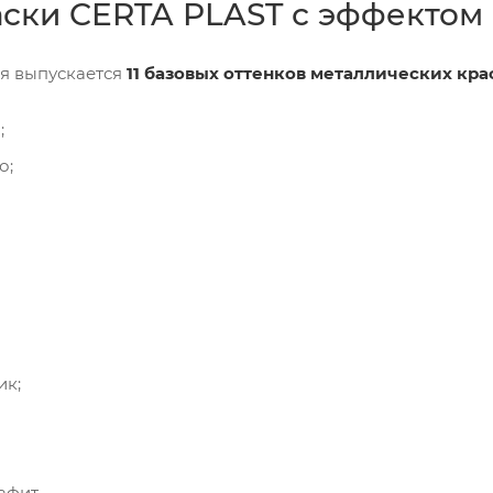
аски CERTA PLAST с эффектом
я выпускается
11 базовых оттенков металлических кра
;
о;
ик;
афит.