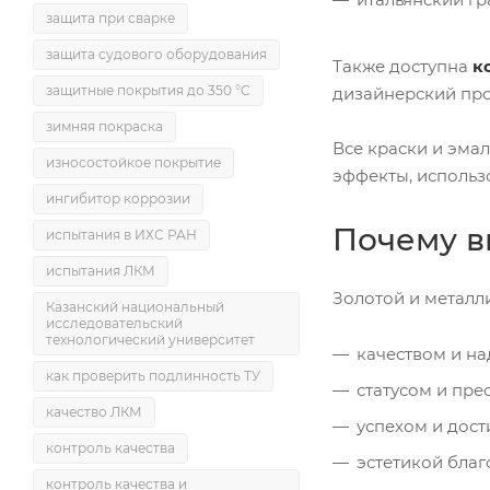
защита при сварке
защита судового оборудования
Также доступна
к
защитные покрытия до 350 °C
дизайнерский про
зимняя покраска
Все краски и эма
износостойкое покрытие
эффекты, использ
ингибитор коррозии
Почему в
испытания в ИХС РАН
испытания ЛКМ
Золотой и металл
Казанский национальный
исследовательский
технологический университет
качеством и на
как проверить подлинность ТУ
статусом и пре
качество ЛКМ
успехом и дос
контроль качества
эстетикой бла
контроль качества и