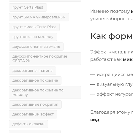
грунт Certa Plast
Именно поэтому
грунт SIANA универсальный
улице: заборов, п
грунт-эмаль Certa Plast
Как форм
грунтовка по металлу
двухкомпонентная эмаль
Эффект «металлик
двухкомпонентное покрытие
работают как
мик
CERTA 2K
декоративная патина
искрящийся ме
декоративное покрытие
визуальную глу
декоративное покрытие по
эффект натурал
металлу
декоративные покрытия
Благодаря этому 
декоративный эффект
вид
.
дефекты окраски