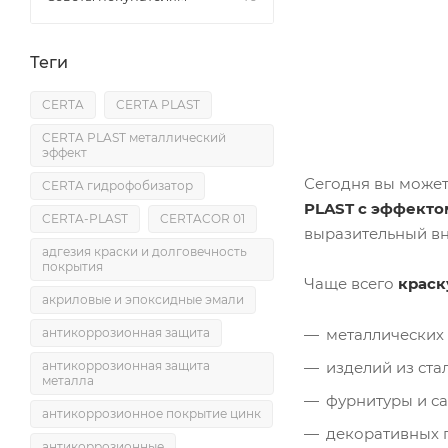
Теги
CERTA
CERTA PLAST
CERTA PLAST металлический
эффект
Сегодня вы може
CERTA гидрофобизатор
PLAST с эффекто
CERTA-PLAST
CERTACOR 01
выразительный вн
адгезия краски и долговечность
покрытия
Чаще всего
краск
акриловые и эпоксидные эмали
антикоррозионная защита
металлических 
антикоррозионная защита
изделий из ста
металла
фурнитуры и са
антикоррозионное покрытие цинк
декоративных 
антикоррозионные