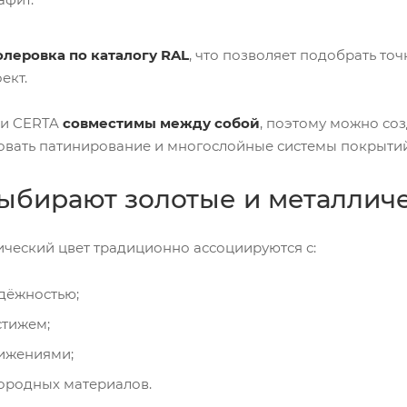
олеровка по каталогу RAL
, что позволяет подобрать то
ект.
ли CERTA
совместимы между собой
, поэтому можно со
овать патинирование и многослойные системы покрытий
ыбирают золотые и металличе
ический цвет традиционно ассоциируются с:
дёжностью;
стижем;
тижениями;
городных материалов.