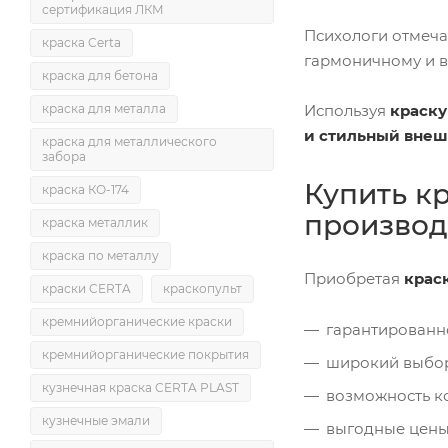
сертификация ЛКМ
Психологи отмечаю
краска Certa
гармоничному и в
краска для бетона
Используя
краску
краска для металла
и стильный внеш
краска для металлического
забора
Купить к
краска КО-174
производ
краска металлик
краска по металлу
Приобретая
краск
краски CERTA
краскопульт
кремнийорганические краски
гарантированн
кремнийорганические покрытия
широкий выбор
кузнечная краска CERTA PLAST
возможность к
кузнечные эмали
выгодные цены