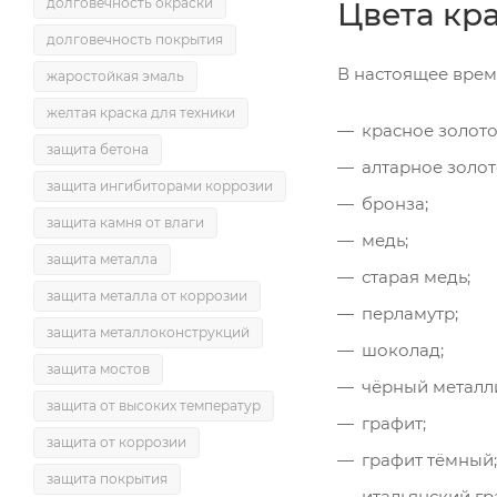
долговечность окраски
Цвета кр
долговечность покрытия
В настоящее врем
жаростойкая эмаль
желтая краска для техники
красное золото
защита бетона
алтарное золот
защита ингибиторами коррозии
бронза;
защита камня от влаги
медь;
защита металла
старая медь;
защита металла от коррозии
перламутр;
защита металлоконструкций
шоколад;
защита мостов
чёрный металл
защита от высоких температур
графит;
защита от коррозии
графит тёмный;
защита покрытия
итальянский гр