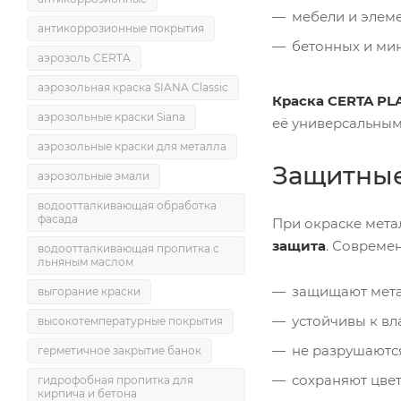
мебели и элеме
антикоррозионные покрытия
бетонных и ми
аэрозоль CERTA
аэрозольная краска SIANA Classic
Краска CERTA PLA
аэрозольные краски Siana
её универсальным
аэрозольные краски для металла
Защитные
аэрозольные эмали
водоотталкивающая обработка
фасада
При окраске метал
защита
. Совреме
водоотталкивающая пропитка с
льняным маслом
защищают мета
выгорание краски
устойчивы к вл
высокотемпературные покрытия
не разрушаются
герметичное закрытие банок
сохраняют цвет
гидрофобная пропитка для
кирпича и бетона