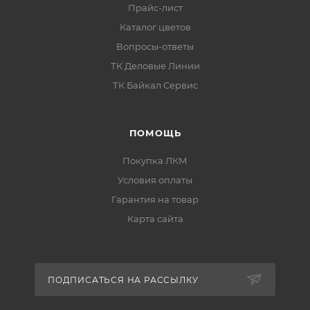
Прайс-лист
Каталог цветов
Вопросы-ответы
Особенности материала
ТК Деловые Линии
ТК Байкал Сервис
продукт:
Термостойкая пропитка по
камню с эффектом "Насыщенный
камень"
;
ПОМОЩЬ
тип:
термостойкая защитно-декоративная
Покупка ЛКМ
пропитка
;
Условия оплаты
фасовка:
8,0 кг
;
Гарантия на товар
Карта сайта
эффект:
насыщенный камень
;
методы нанесения:
кисть, валик,
пневматическое распыление
;
ПОДПИСАТЬСЯ НА РАССЫЛКУ
термостойкость покрытия —
до +300°С
;