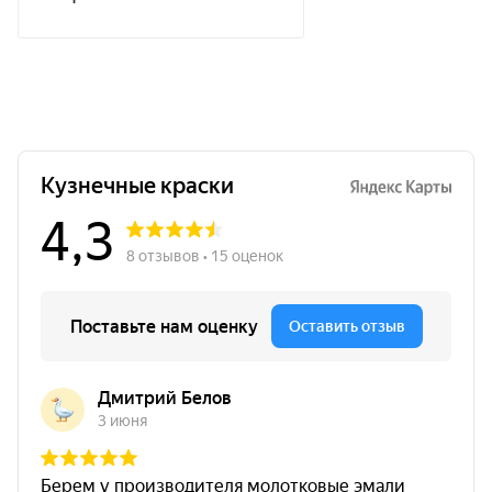
8,0 кг
Основание
камень / кирпич / фасады / цоколи /
печи / камины
Эффект
эффект насыщенного камня
Преимущества термостойкой
пропитки по камню с эффектом
"Насыщенный камень" до
+300°С 8,0 кг