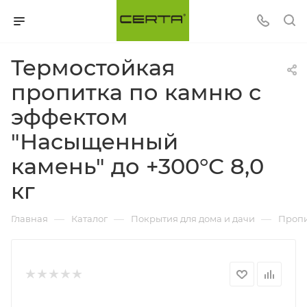
Термостойкая
пропитка по камню с
эффектом
"Насыщенный
камень" до +300°С 8,0
кг
—
—
—
Главная
Каталог
Покрытия для дома и дачи
Проп