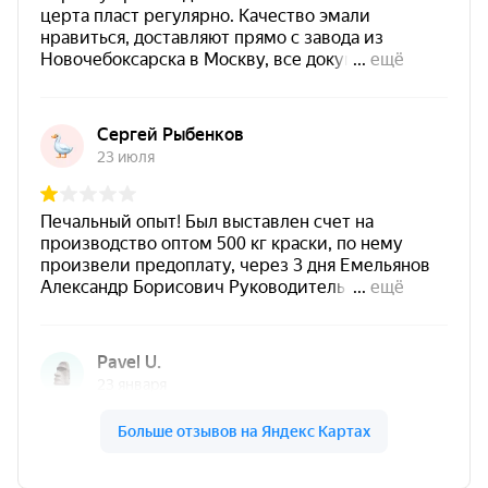
Термостойкая пропитка 8,0 кг для камня,
кирпича и минеральных поверхностей с
эффектом «насыщенный камень» и
термостойкостью до +300°С.
Придает поверхности выразительный
декоративный эффект
«насыщенный
камень»
.
Обладает
термостойкостью до +300°С
и
подходит для нагревающихся минеральных
поверхностей.
Подходит для защиты
фундаментов,
цоколей, фасадов, кирпичных печей и
каминов
.
Минеральные поверхности обрабатываются
в
2–3 слоя
.