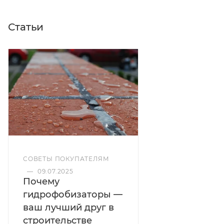
+300°С 8,0 кг
Термостойкая пропитка по камню с эффектом
Статьи
"Насыщенный камень" до +300°С 8,0 кг
—
термостойкая защитно-декоративная пропитка для
камня, кирпича и других минеральных оснований.
Материал подчеркивает структуру поверхности,
создает эффект
«насыщенный камень»
и
обеспечивает надежную защиту от влаги и
высоких температур.
Тип
СОВЕТЫ ПОКУПАТЕЛЯМ
—
09.07.2025
до +300°С
Почему
гидрофобизаторы —
ваш лучший друг в
Фасовка
строительстве