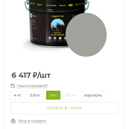
6 417
₽
/шт
Нашли дешевле?
4 кг
0,8 кг
10кг
20 кг
аэрозоль
КУПИТЬ В 1 КЛИК
Хочу в подарок