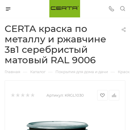
CERTA краска по
металлу и ржавчине
3в1 серебристый
матовый RAL 9006
—
—
—
Главная
Каталог
Покрытия для дома и дачи
Краск
Артикул:
KRGL1030