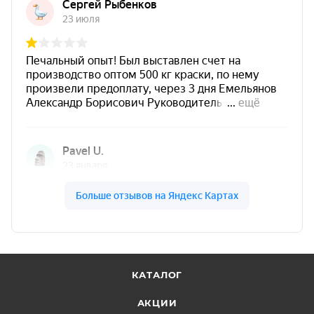
Степень блеска
матовая
Температура эксплуатации
от -40°C до +150°C
Преимущества CERTA краски
по ржавчине 3в1 серебристый
цвет матовая
серебристый цвет матовая краска по
ржавчине 3в1 CERTA для защиты
КАТАЛОГ
металла и декоративной отделки.
АКЦИИ
Сочетает свойства
ингибитора коррозии,