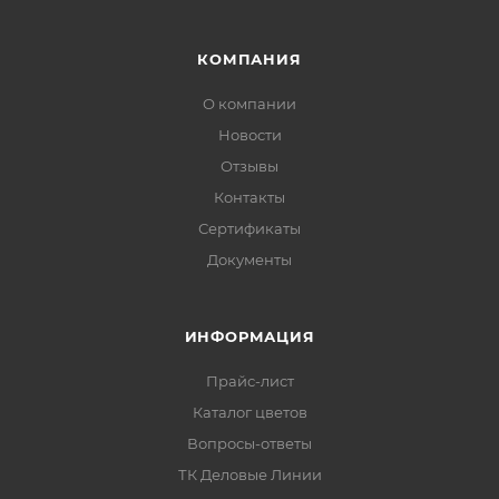
антикоррозионной грунтовки и
финишной декоративной эмали
.
КОМПАНИЯ
Предназначена для окраски металла с
О компании
толщиной
прочно связанной ржавчины до
Новости
50 мкм
.
Отзывы
Препятствует дальнейшему развитию
Контакты
подпленочной коррозии
.
Сертификаты
Допускается нанесение на
бетонные,
Документы
кирпичные, железобетонные и
деревянные поверхности
.
ИНФОРМАЦИЯ
Для лучшего формирования защитного
Прайс-лист
покрытия рекомендуется
2–3 слоя
.
Каталог цветов
Оптимальные эксплуатационные свойства
Вопросы-ответы
матового покрытия достигаются через
3
ТК Деловые Линии
суток
.