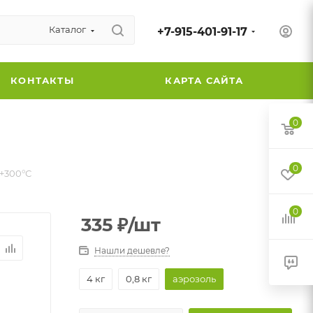
Каталог
+7-915-401-91-17
КОНТАКТЫ
КАРТА САЙТА
0
0
 +300°С
0
335
₽
/шт
Нашли дешевле?
4 кг
0,8 кг
аэрозоль