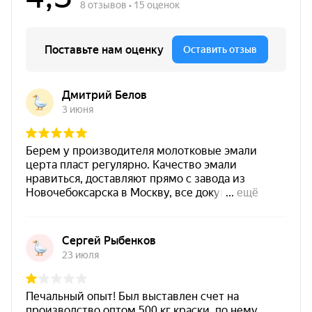
важно для ряда минеральных оснований.
Экономичный расход
— высокая укрывистость,
окраска в один слой от 50 мкм.
Быстрая сушка
— «на отлип» около 30 минут.
Долговечность
— прогнозируемый срок службы
покрытия до 15 лет.
Характеристики
Эмаль термостойкая
Тип покрытия
антикоррозионная
Температурная
от -60 °C до +1200 °C
стойкость
Пожарные
Г1 / В1 / Д2 / Т2
показатели
Химическая
растворы солей, минеральные