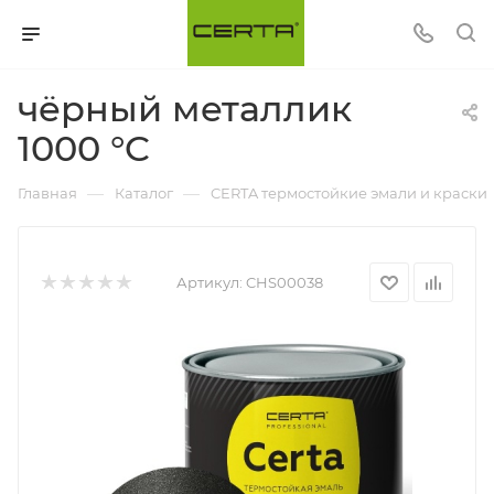
чёрный металлик
1000 °C
—
—
Главная
Каталог
CERTA термостойкие эмали и краски
Артикул:
CHS00038