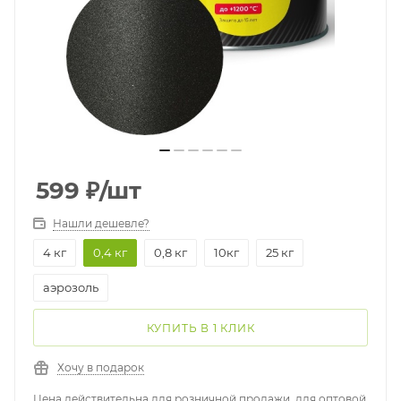
599
₽
/шт
Нашли дешевле?
4 кг
0,4 кг
0,8 кг
10кг
25 кг
аэрозоль
КУПИТЬ В 1 КЛИК
Хочу в подарок
Цена действительна для розничной продажи, для оптовой