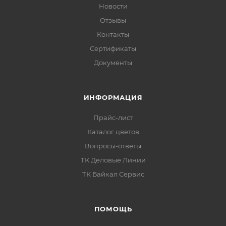
Новости
Без грунтования и термозакалки:
не требует
Отзывы
предварительного грунта и последующей
Контакты
термообработки.
Сертификаты
Малый расход:
высокая укрывистость — окраска
Документы
в один слой толщиной от 50 мкм.
Ремонтопригодность:
при повреждении легко
подкрасить локально.
ИНФОРМАЦИЯ
Прайс-лист
Толщина покрытия
Каталог цветов
Вопросы-ответы
Рекомендуемая толщина сформированного
ТК Деловые Линии
покрытия зависит от температуры эксплуатации.
ТК Байкал Сервис
ПОМОЩЬ