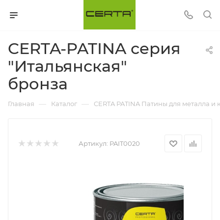
CERTA-PATINA серия
"Итальянская"
бронза
—
—
Главная
Каталог
CERTA PATINA Патины для металла и 
Артикул:
PAIT0020