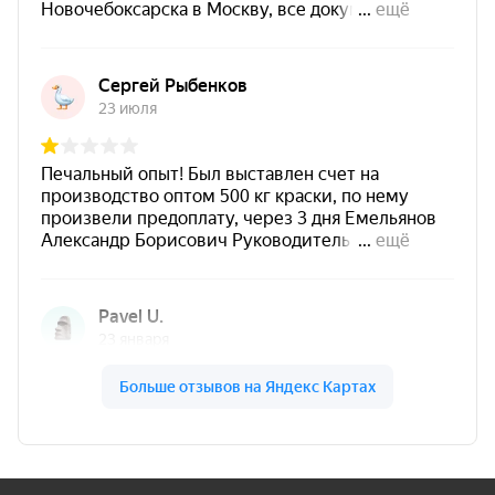
серия «Итальянская», цвет
бронза
Бронза патина для декоративного
выделения рельефа и создания эффекта
старины.
Создает
декоративный эффект
металлической или состаренной
поверхности
.
Подходит для выделения
выступающих
частей и рельефа изделия
.
Используется по ранее окрашенным
изделиям, как правило по эмалям
CERTA-
PLAST
.
Предназначена для
внутренних работ
.
Не является самостоятельной