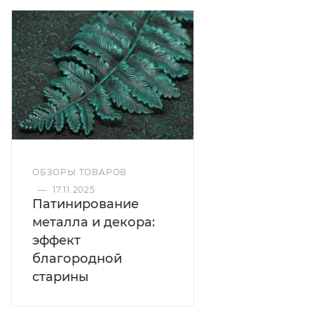
Материал применяется по ранее окрашенным
изделиям, подчеркивает рельеф, выделяет
выступающие части и придает изделию
выразительный декоративный вид.
Цвет
Бронза
ОБЗОРЫ ТОВАРОВ
—
17.11.2025
Патинирование
Эффект
металла и декора:
Патина
эффект
благородной
старины
Работы
Внутренние