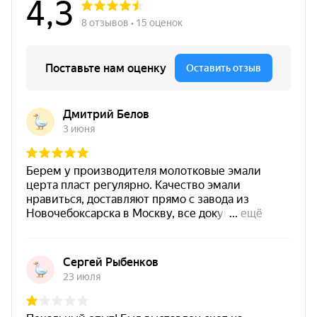
эксплуатацию
до +400 °C
, обладает
антикоррозийными свойствами
, быстро сохнет и
наносится различными способами (кисть, валик,
краскопульт, безвоздушный метод). Серый оттенок
удобен для промышленной эксплуатации: он
практичен, универсален и хорошо подходит для
трубопроводов, металлоконструкций и
нагревающихся элементов.
После термовоздействия покрытие выдерживает
воздействие агрессивных факторов:
минерального
масла
,
нефтепродуктов
,
солей
(после
термозакалки).
Важно:
в названии указан рабочий режим
до
+400 °C
для серого варианта. Рекомендуемую
толщину выбирайте по температурному диапазону
эксплуатации (см. блок «Толщина покрытия»).