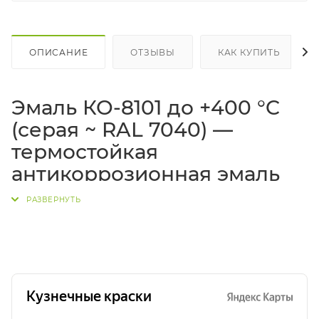
ОПИСАНИЕ
ОТЗЫВЫ
КАК КУПИТЬ
Эмаль КО-8101 до +400 °C
(серая ~ RAL 7040) —
термостойкая
антикоррозионная эмаль
по металлу
Эмаль КО-8101 серая
(ориентировочно
~RAL 7040
)
— однокомпонентная
термостойкая эмаль по
металлу
для защиты конструкций, трубопроводов и
оборудования, работающих при высоких
температурах. Вариант покрытия рассчитан на