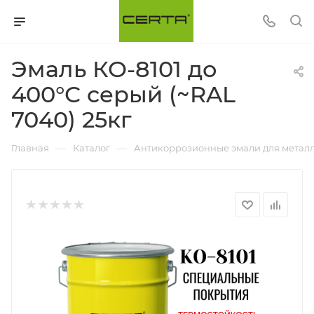
Эмаль КО-8101 до
400°С серый (~RAL
7040) 25кг
—
—
Главная
Каталог
Антикоррозионные эмали для металл